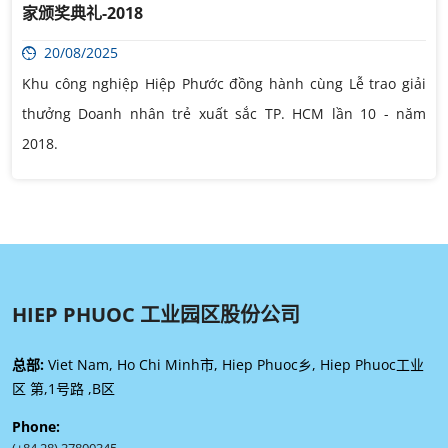
家颁奖典礼-2018
20/08/2025
Khu công nghiệp Hiệp Phước đồng hành cùng Lễ trao giải
thưởng Doanh nhân trẻ xuất sắc TP. HCM lần 10 - năm
2018.
HIEP PHUOC 工业园区股份公司
总部:
Viet Nam, Ho Chi Minh市, Hiep Phuoc乡, Hiep Phuoc工业
区 第,1号路 ,B区
Phone:
(+84 28) 37800345