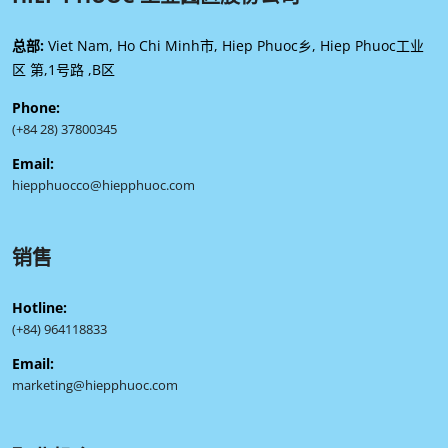
总部:
Viet Nam, Ho Chi Minh市, Hiep Phuoc乡, Hiep Phuoc工业
区 第,1号路 ,B区
Phone:
(+84 28) 37800345
Email:
hiepphuocco@hiepphuoc.com
销售
Hotline:
(+84) 964118833
Email:
marketing@hiepphuoc.com